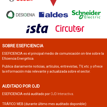
SOBRE ESEFICIENCIA
ESEFICIENCIA es el principal medio de comunicación on-line sobre la
Eficiencia Energética.
Publica diariamente noticias, artículos, entrevistas, TV, etc. y ofrece
la información más relevante y actualizada sobre el sector.
AUDITADO POR OJD
ESEFICIENCIA está auditado por
OJD Interactiva
.
TRÁFICO WEB (durante último mes auditado disponible):