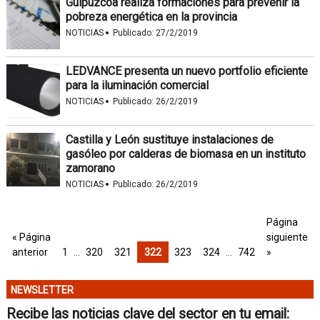
Guipúzcoa realiza formaciones para prevenir la
pobreza energética en la provincia
·
NOTICIAS
Publicado:
27/2/2019
LEDVANCE presenta un nuevo portfolio eficiente
para la iluminación comercial
·
NOTICIAS
Publicado:
26/2/2019
Castilla y León sustituye instalaciones de
gasóleo por calderas de biomasa en un instituto
zamorano
·
NOTICIAS
Publicado:
26/2/2019
Página
« Página
siguiente
anterior
1
…
320
321
322
323
324
…
742
»
NEWSLETTER
Recibe las noticias clave del sector en tu email: