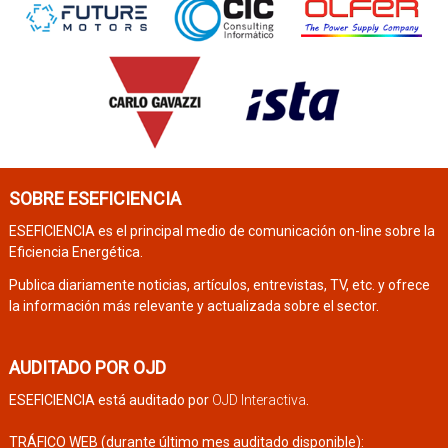
SOBRE ESEFICIENCIA
ESEFICIENCIA es el principal medio de comunicación on-line sobre la
Eficiencia Energética.
Publica diariamente noticias, artículos, entrevistas, TV, etc. y ofrece
la información más relevante y actualizada sobre el sector.
AUDITADO POR OJD
ESEFICIENCIA está auditado por
OJD Interactiva
.
TRÁFICO WEB (durante último mes auditado disponible):