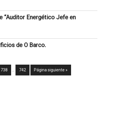
e “Auditor Energético Jefe en
ificios de O Barco.
738
…
742
Página siguiente »