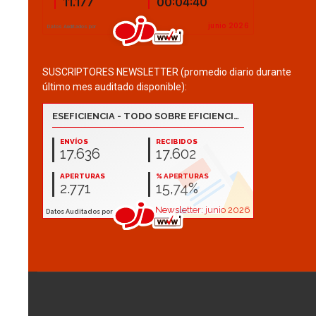
SUSCRIPTORES NEWSLETTER (promedio diario durante
último mes auditado disponible):