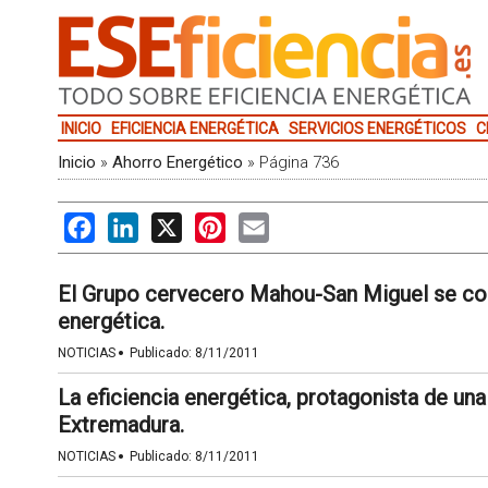
INICIO
EFICIENCIA ENERGÉTICA
SERVICIOS ENERGÉTICOS
C
Inicio
»
Ahorro Energético
»
Página 736
Facebook
LinkedIn
X
Pinterest
Email
El Grupo cervecero Mahou-San Miguel se co
energética.
·
NOTICIAS
Publicado:
8/11/2011
La eficiencia energética, protagonista de u
Extremadura.
·
NOTICIAS
Publicado:
8/11/2011