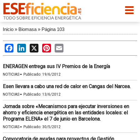
Inicio
»
Biomasa
»
Página 103
Facebook
LinkedIn
X
Pinterest
Email
ENERAGEN entrega sus IV Premios de la Energía
·
NOTICIAS
Publicado:
19/6/2012
Esen llevara a cabo una red de calor en Cangas del Narcea.
·
NOTICIAS
Publicado:
13/6/2012
Jornada sobre «Mecanismos para ejecutar inversiones en
ahorro y eficiencia energética en las entidades locales: el
Programa ELENA» el 7 de junio en Barcelona.
·
NOTICIAS
Publicado:
30/5/2012
Convocatoria de ayudas para proyectos de Gestión