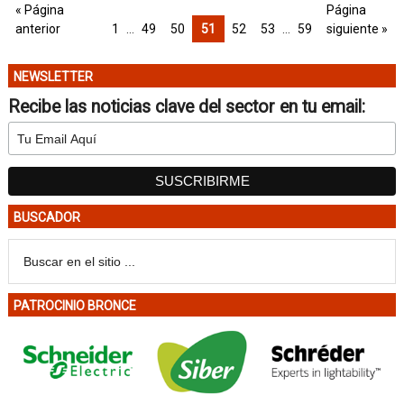
« Página
Página
anterior
1
…
49
50
51
52
53
…
59
siguiente »
NEWSLETTER
Recibe las noticias clave del sector en tu email:
BUSCADOR
PATROCINIO BRONCE