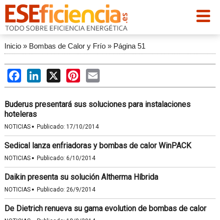
Inicio
»
Bombas de Calor y Frío
»
Página 51
Facebook
LinkedIn
X
Pinterest
Email
Buderus presentará sus soluciones para instalaciones
hoteleras
·
NOTICIAS
Publicado:
17/10/2014
Sedical lanza enfriadoras y bombas de calor WinPACK
·
NOTICIAS
Publicado:
6/10/2014
Daikin presenta su solución Altherma Híbrida
·
NOTICIAS
Publicado:
26/9/2014
De Dietrich renueva su gama evolution de bombas de calor