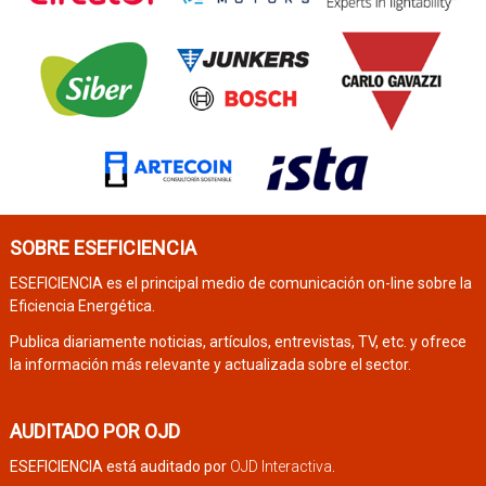
SOBRE ESEFICIENCIA
ESEFICIENCIA es el principal medio de comunicación on-line sobre la
Eficiencia Energética.
Publica diariamente noticias, artículos, entrevistas, TV, etc. y ofrece
la información más relevante y actualizada sobre el sector.
AUDITADO POR OJD
ESEFICIENCIA está auditado por
OJD Interactiva
.