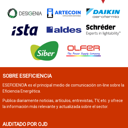
SOBRE ESEFICIENCIA
ESEFICIENCIA es el principal medio de comunicación on-line sobre la
Eficiencia Energética.
Publica diariamente noticias, artículos, entrevistas, TV, etc. y ofrece
la información más relevante y actualizada sobre el sector.
AUDITADO POR OJD