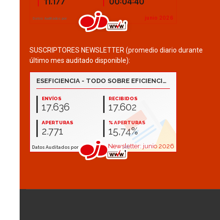
SUSCRIPTORES NEWSLETTER (promedio diario durante
último mes auditado disponible):