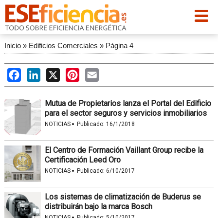
Inicio
»
Edificios Comerciales
»
Página 4
Facebook
LinkedIn
X
Pinterest
Email
Mutua de Propietarios lanza el Portal del Edificio
para el sector seguros y servicios inmobiliarios
·
NOTICIAS
Publicado:
16/1/2018
El Centro de Formación Vaillant Group recibe la
Certificación Leed Oro
·
NOTICIAS
Publicado:
6/10/2017
Los sistemas de climatización de Buderus se
distribuirán bajo la marca Bosch
·
NOTICIAS
Publicado:
5/10/2017