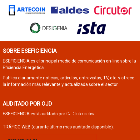
SOBRE ESEFICIENCIA
ESEFICIENCIA es el principal medio de comunicación on-line sobre la
Eficiencia Energética.
Publica diariamente noticias, artículos, entrevistas, TV, etc. y ofrece
la información más relevante y actualizada sobre el sector.
AUDITADO POR OJD
ESEFICIENCIA está auditado por
OJD Interactiva
.
TRÁFICO WEB (durante último mes auditado disponible):