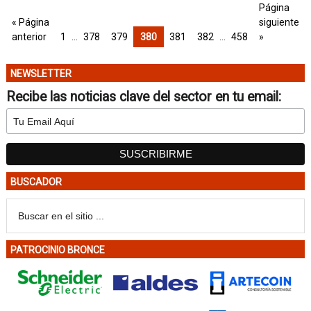
Página
« Página
siguiente
anterior
1
…
378
379
380
381
382
…
458
»
NEWSLETTER
Recibe las noticias clave del sector en tu email:
BUSCADOR
PATROCINIO BRONCE