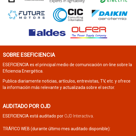
SOBRE ESEFICIENCIA
ESEFICIENCIA es el principal medio de comunicación on-line sobre la
Eficiencia Energética.
Publica diariamente noticias, artículos, entrevistas, TV, etc. y ofrece
la información más relevante y actualizada sobre el sector.
AUDITADO POR OJD
ESEFICIENCIA está auditado por
OJD Interactiva
.
TRÁFICO WEB (durante último mes auditado disponible):