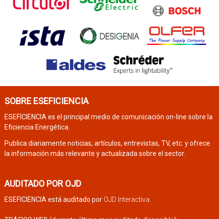
SOBRE ESEFICIENCIA
ESEFICIENCIA es el principal medio de comunicación on-line sobre la
Eficiencia Energética.
Publica diariamente noticias, artículos, entrevistas, TV, etc. y ofrece
la información más relevante y actualizada sobre el sector.
AUDITADO POR OJD
ESEFICIENCIA está auditado por
OJD Interactiva
.