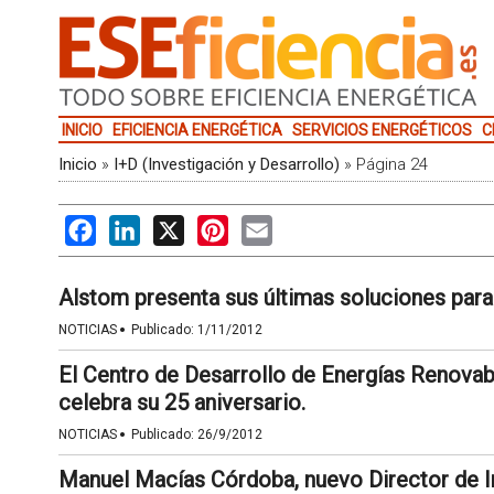
INICIO
EFICIENCIA ENERGÉTICA
SERVICIOS ENERGÉTICOS
C
Inicio
»
I+D (Investigación y Desarrollo)
»
Página 24
Facebook
LinkedIn
X
Pinterest
Email
Alstom presenta sus últimas soluciones para
·
NOTICIAS
Publicado:
1/11/2012
El Centro de Desarrollo de Energías Renov
celebra su 25 aniversario.
·
NOTICIAS
Publicado:
26/9/2012
Manuel Macías Córdoba, nuevo Director de I