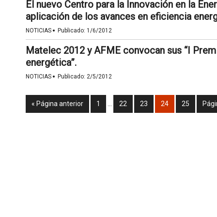
El nuevo Centro para la Innovación en la Ene
aplicación de los avances en eficiencia energ
·
NOTICIAS
Publicado:
1/6/2012
Matelec 2012 y AFME convocan sus “I Premios
energética”.
·
NOTICIAS
Publicado:
2/5/2012
« Página anterior
1
…
22
23
24
25
Pági