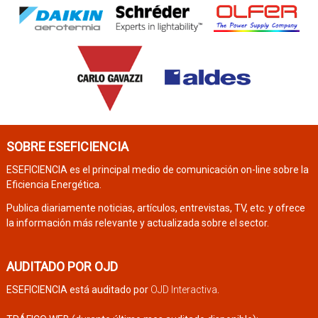
SOBRE ESEFICIENCIA
ESEFICIENCIA es el principal medio de comunicación on-line sobre la
Eficiencia Energética.
Publica diariamente noticias, artículos, entrevistas, TV, etc. y ofrece
la información más relevante y actualizada sobre el sector.
AUDITADO POR OJD
ESEFICIENCIA está auditado por
OJD Interactiva
.