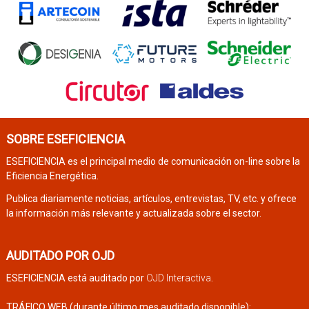
SOBRE ESEFICIENCIA
ESEFICIENCIA es el principal medio de comunicación on-line sobre la
Eficiencia Energética.
Publica diariamente noticias, artículos, entrevistas, TV, etc. y ofrece
la información más relevante y actualizada sobre el sector.
AUDITADO POR OJD
ESEFICIENCIA está auditado por
OJD Interactiva
.
TRÁFICO WEB (durante último mes auditado disponible):