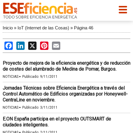
Inicio
»
IoT (Internet de las Cosas)
»
Página 46
Facebook
LinkedIn
X
Pinterest
Email
Proyecto de mejora de la eficiencia energética y de reducción
de costes del alumbrado de Medina de Pomar, Burgos.
·
NOTICIAS
Publicado:
9/11/2011
Jornadas Técnicas sobre Eficiencia Energética a través del
Control Automático de Edificios organizadas por Honeywell-
CentraLine en noviembre.
·
NOTICIAS
Publicado:
3/11/2011
E.ON España participa en el proyecto OUTSMART de
ciudades inteligentes.
·
NOTICIAS
Publicado:
2/11/2011