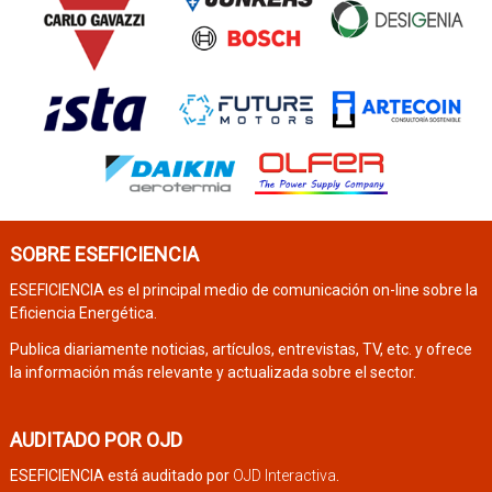
SOBRE ESEFICIENCIA
ESEFICIENCIA es el principal medio de comunicación on-line sobre la
Eficiencia Energética.
Publica diariamente noticias, artículos, entrevistas, TV, etc. y ofrece
la información más relevante y actualizada sobre el sector.
AUDITADO POR OJD
ESEFICIENCIA está auditado por
OJD Interactiva
.