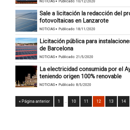
·
NOTICIAS
Publicado:
10/12/2020
Sale a licitación la redacción del p
fotovoltaicas en Lanzarote
·
NOTICIAS
Publicado:
18/11/2020
Licitación pública para instalacion
de Barcelona
·
NOTICIAS
Publicado:
21/5/2020
La electricidad consumida por el A
teniendo origen 100% renovable
·
NOTICIAS
Publicado:
8/5/2020
« Página anterior
1
…
10
11
12
13
14