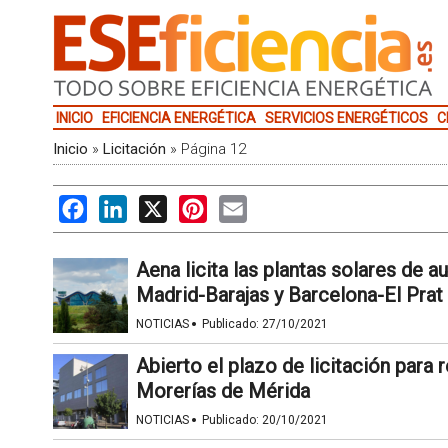
INICIO
EFICIENCIA ENERGÉTICA
SERVICIOS ENERGÉTICOS
C
Inicio
»
Licitación
»
Página 12
Facebook
LinkedIn
X
Pinterest
Email
Aena licita las plantas solares de
Madrid-Barajas y Barcelona-El Prat
·
NOTICIAS
Publicado:
27/10/2021
Abierto el plazo de licitación para r
Morerías de Mérida
·
NOTICIAS
Publicado:
20/10/2021