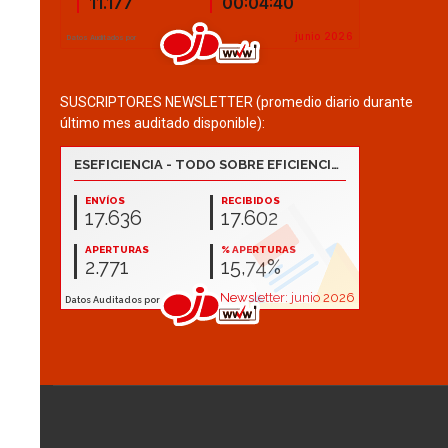
SUSCRIPTORES NEWSLETTER (promedio diario durante
último mes auditado disponible):