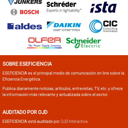
SOBRE ESEFICIENCIA
ESEFICIENCIA es el principal medio de comunicación on-line sobre la
Eficiencia Energética.
Publica diariamente noticias, artículos, entrevistas, TV, etc. y ofrece
la información más relevante y actualizada sobre el sector.
AUDITADO POR OJD
ESEFICIENCIA está auditado por
OJD Interactiva
.