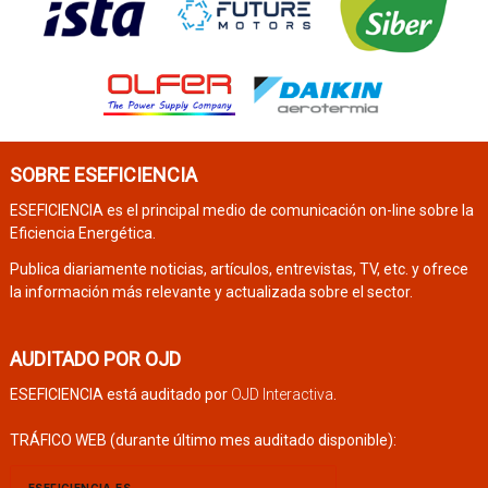
SOBRE ESEFICIENCIA
ESEFICIENCIA es el principal medio de comunicación on-line sobre la
Eficiencia Energética.
Publica diariamente noticias, artículos, entrevistas, TV, etc. y ofrece
la información más relevante y actualizada sobre el sector.
AUDITADO POR OJD
ESEFICIENCIA está auditado por
OJD Interactiva
.
TRÁFICO WEB (durante último mes auditado disponible):