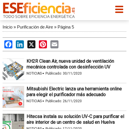
Inicio
»
Purificación de Aire
»
Página 5
Facebook
LinkedIn
X
Pinterest
Email
KH2R Clean Air, nueva unidad de ventilación
mecánica controlada con desinfección UV
·
NOTICIAS
Publicado:
30/11/2020
Mitsubishi Electric lanza una herramienta online
para elegir el purificador más adecuado
·
NOTICIAS
Publicado:
26/11/2020
Hitecsa instala su solución UV-C para purificar el
aire interior de un centro de salud en Huelva
·
NOTICIAS
Publicado:
17/11/2020