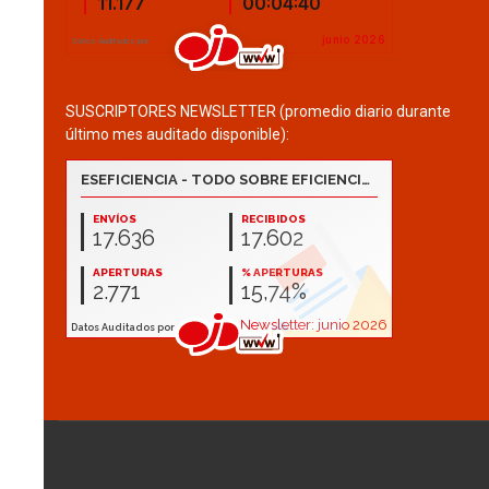
SUSCRIPTORES NEWSLETTER (promedio diario durante
último mes auditado disponible):