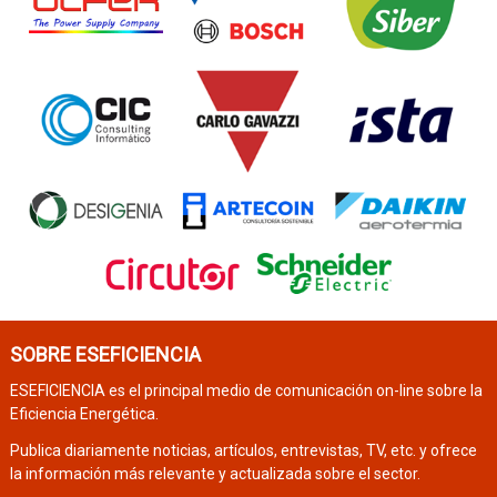
SOBRE ESEFICIENCIA
ESEFICIENCIA es el principal medio de comunicación on-line sobre la
Eficiencia Energética.
Publica diariamente noticias, artículos, entrevistas, TV, etc. y ofrece
la información más relevante y actualizada sobre el sector.