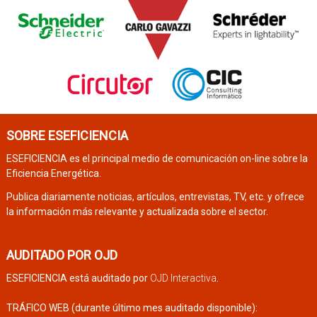
SOBRE ESEFICIENCIA
ESEFICIENCIA es el principal medio de comunicación on-line sobre la
Eficiencia Energética.
Publica diariamente noticias, artículos, entrevistas, TV, etc. y ofrece
la información más relevante y actualizada sobre el sector.
AUDITADO POR OJD
ESEFICIENCIA está auditado por
OJD Interactiva
.
TRÁFICO WEB (durante último mes auditado disponible):