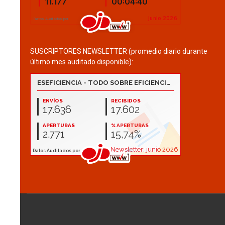
SUSCRIPTORES NEWSLETTER (promedio diario durante
último mes auditado disponible):