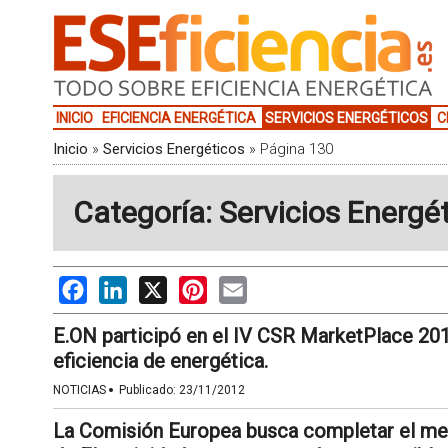
INICIO
EFICIENCIA ENERGÉTICA
SERVICIOS ENERGÉTICOS
C
Inicio
»
Servicios Energéticos
»
Página 130
Categoría: Servicios Energé
Facebook
LinkedIn
X
Pinterest
Email
E.ON participó en el IV CSR MarketPlace 2012
eficiencia de energética.
·
NOTICIAS
Publicado:
23/11/2012
La Comisión Europea busca completar el merc