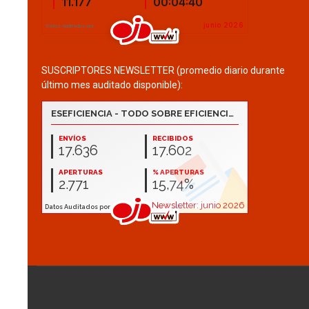
SUSCRIPTORES NEWSLETTER (promedio diario durante
último mes auditado disponible):