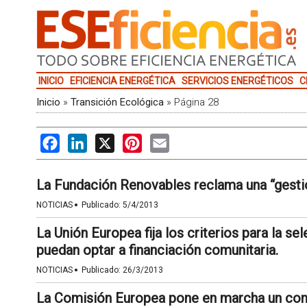
INICIO
EFICIENCIA ENERGÉTICA
SERVICIOS ENERGÉTICOS
C
Inicio
»
Transición Ecológica
»
Página 28
Facebook
LinkedIn
X
Pinterest
Email
La Fundación Renovables reclama una “gesti
·
NOTICIAS
Publicado:
5/4/2013
La Unión Europea fija los criterios para la 
puedan optar a financiación comunitaria.
·
NOTICIAS
Publicado:
26/3/2013
La Comisión Europea pone en marcha un con