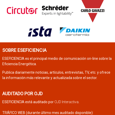
SOBRE ESEFICIENCIA
ESEFICIENCIA es el principal medio de comunicación on-line sobre la
Eficiencia Energética.
Publica diariamente noticias, artículos, entrevistas, TV, etc. y ofrece
la información más relevante y actualizada sobre el sector.
AUDITADO POR OJD
ESEFICIENCIA está auditado por
OJD Interactiva
.
TRÁFICO WEB (durante último mes auditado disponible):