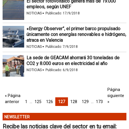
El sector fotovoltaico genera más de 19.000
empleos, según UNEF
·
NOTICIAS
Publicado:
17/9/2018
«Energy Observer”, el primer barco propulsado
únicamente con energías renovables e hidrógeno,
atraca en Valencia
·
NOTICIAS
Publicado:
7/9/2018
La sede de GEACAM ahorrará 30 toneladas de
CO2 y 8.000 euros en electricidad al año
·
NOTICIAS
Publicado:
6/9/2018
Página
« Página
siguiente
anterior
1
…
125
126
127
128
129
…
173
»
NEWSLETTER
Recibe las noticias clave del sector en tu email: