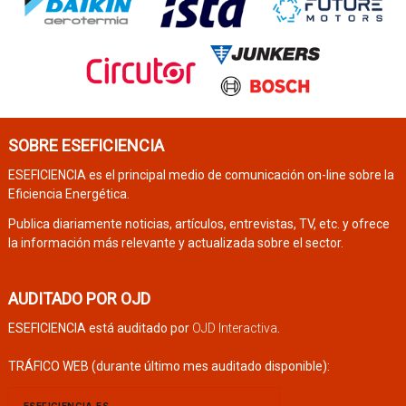
SOBRE ESEFICIENCIA
ESEFICIENCIA es el principal medio de comunicación on-line sobre la
Eficiencia Energética.
Publica diariamente noticias, artículos, entrevistas, TV, etc. y ofrece
la información más relevante y actualizada sobre el sector.
AUDITADO POR OJD
ESEFICIENCIA está auditado por
OJD Interactiva
.
TRÁFICO WEB (durante último mes auditado disponible):