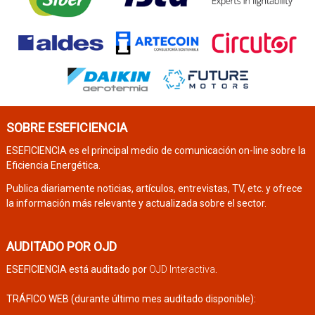
SOBRE ESEFICIENCIA
ESEFICIENCIA es el principal medio de comunicación on-line sobre la
Eficiencia Energética.
Publica diariamente noticias, artículos, entrevistas, TV, etc. y ofrece
la información más relevante y actualizada sobre el sector.
AUDITADO POR OJD
ESEFICIENCIA está auditado por
OJD Interactiva
.
TRÁFICO WEB (durante último mes auditado disponible):