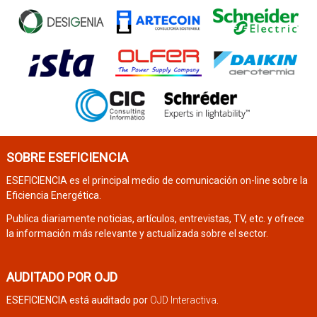
SOBRE ESEFICIENCIA
ESEFICIENCIA es el principal medio de comunicación on-line sobre la
Eficiencia Energética.
Publica diariamente noticias, artículos, entrevistas, TV, etc. y ofrece
la información más relevante y actualizada sobre el sector.
AUDITADO POR OJD
ESEFICIENCIA está auditado por
OJD Interactiva
.