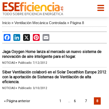
Inicio
»
Ventilación Mecánica Controlada
»
Página 8
Facebook
LinkedIn
X
Pinterest
Email
Jaga Oxygen Home lanza al mercado un nuevo sistema de
renovación de aire inteligente para el hogar.
·
NOTICIAS
Publicado:
7/12/2012
Siber Ventilación colaboró en el Solar Decathlon Europe 2012
con la aportación de Sistemas de Ventilación de alta
eficiencia.
·
NOTICIAS
Publicado:
3/10/2012
« Página anterior
1
…
6
7
8