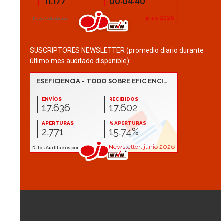
SUSCRIPTORES NEWSLETTER (promedio diario durante
último mes auditado disponible):