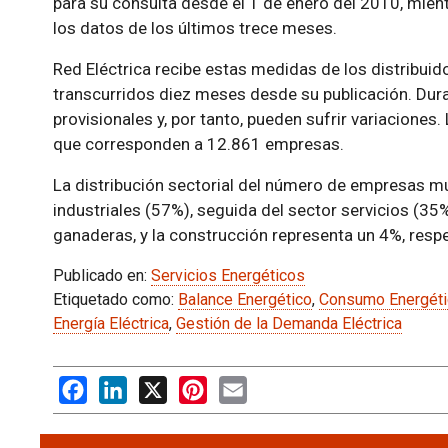
para su consulta desde el 1 de enero del 2010, mient
los datos de los últimos trece meses.
Red Eléctrica recibe estas medidas de los distribuido
transcurridos diez meses desde su publicación. Dur
provisionales y, por tanto, pueden sufrir variacione
que corresponden a 12.861 empresas.
La distribución sectorial del número de empresas m
industriales (57%), seguida del sector servicios (35%
ganaderas, y la construcción representa un 4%, resp
Publicado en:
Servicios Energéticos
Etiquetado como:
Balance Energético
,
Consumo Energéti
Energía Eléctrica
,
Gestión de la Demanda Eléctrica
Facebook
LinkedIn
X
Pinterest
Email