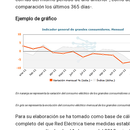
comparación los últimos 365 días-.
Ejemplo de gráfico
En naranja se representa la variación del consumo eléctrico de los grandes consumidores c
En gris se representa la evolución del consumo eléctrico mensual de los grandes consumid
Para su elaboración se ha tomado como base de cálcu
completo del que Red Eléctrica tiene medidas establ