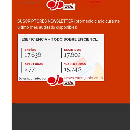
SUSCRIPTORES NEWSLETTER (promedio diario durante
último mes auditado disponible):