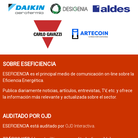
SOBRE ESEFICIENCIA
ESEFICIENCIA es el principal medio de comunicación on-line sobre la
Eficiencia Energética.
Publica diariamente noticias, artículos, entrevistas, TV, etc. y ofrece
la información más relevante y actualizada sobre el sector.
AUDITADO POR OJD
ESEFICIENCIA está auditado por
OJD Interactiva
.