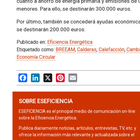
cuanto a ahorro de energía primaria y emisiones de
menores. Para ello, se destinarán 300.000 euros.
Por último, también se concederá ayudas económicas 
se destinarán 200.000 euros.
Publicado en:
Eficiencia Energética
Etiquetado como:
BREEAM
,
Calderas
,
Calefacción
,
Cambi
Economía Circular
Facebook
LinkedIn
X
Pinterest
Email
SOBRE ESEFICIENCIA
ESEFICIENCIA es el principal medio de comunicación on-line
sobre la Eficiencia Energética.
Publica diariamente noticias, artículos, entrevistas, TV, etc. y
ofrece la información más relevante y actualizada sobre el