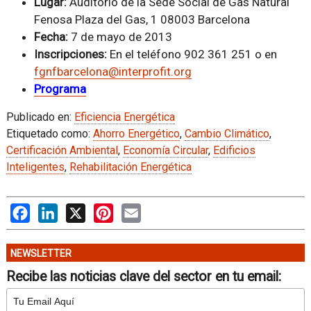
Lugar:
Auditorio de la Sede Social de Gas Natural
Fenosa Plaza del Gas, 1 08003 Barcelona
Fecha:
7 de mayo de 2013
Inscripciones:
En el teléfono 902 361 251 o en
fgnfbarcelona@interprofit.org
Programa
Publicado en:
Eficiencia Energética
Etiquetado como:
Ahorro Energético
,
Cambio Climático
,
Certificación Ambiental
,
Economía Circular
,
Edificios
Inteligentes
,
Rehabilitación Energética
Facebook
LinkedIn
X
Pinterest
Email
NEWSLETTER
Recibe las noticias clave del sector en tu email: