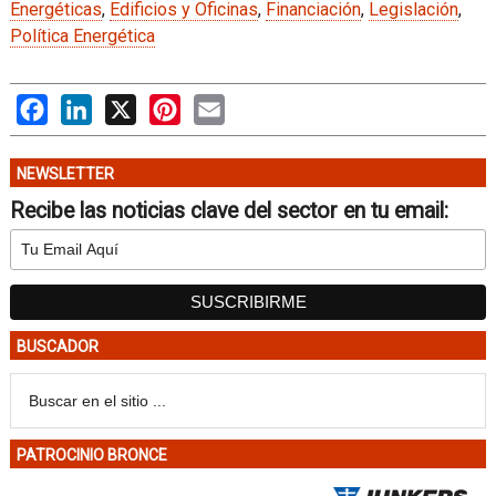
Energéticas
,
Edificios y Oficinas
,
Financiación
,
Legislación
,
Política Energética
Facebook
LinkedIn
X
Pinterest
Email
NEWSLETTER
Recibe las noticias clave del sector en tu email:
BUSCADOR
PATROCINIO BRONCE