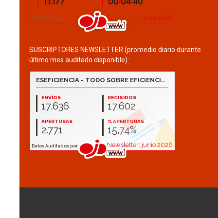
SUSCRIPTORES NEWSLETTER (promedio diario durante
último mes auditado disponible):