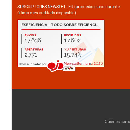
SUSCRIPTORES NEWSLETTER (promedio diario durante
último mes auditado disponible):
Quiénes som