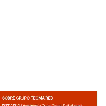
SOBRE GRUPO TECMA RED
ESEFICIENCIA pertenece a
Grupo Tecma Red
, el grupo