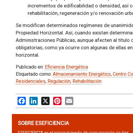
incrementos de edificabilidad o densidad, así 
rehabilitación, regeneración y/o renovación urb
Se modifican determinados regímenes de unanimidad
Propiedad Horizontal. Así, cuando existan determi
Administraciones Públicas, aunque afecten al título c
obligatorias, como ya ocurre con algunas de ellas en
horizontal.
Publicado en:
Eficiencia Energética
Etiquetado como:
Almacenamiento Energético
,
Centro Co
Residenciales
,
Regulación
,
Rehabilitación
Facebook
LinkedIn
X
Pinterest
Email
SOBRE ESEFICIENCIA
ESEFICIENCIA es el principal medio de comunicación on-line