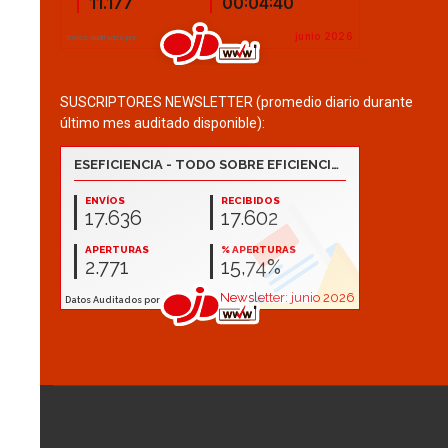
SUSCRIPTORES NEWSLETTER (promedio diario durante
último mes auditado disponible):