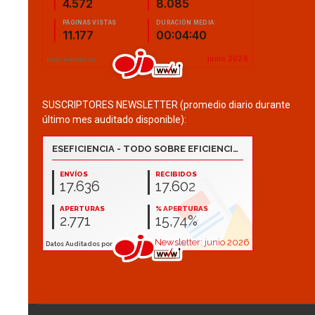
SUSCRIPTORES NEWSLETTER (promedio diario durante
último mes auditado disponible):