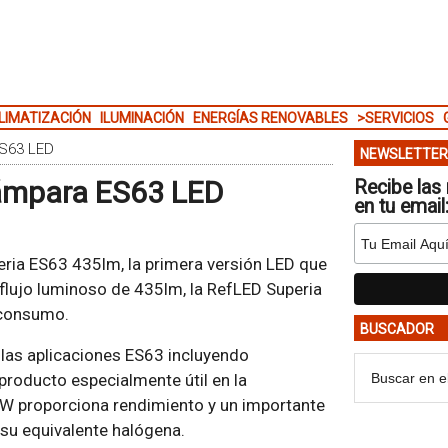
LIMATIZACIÓN
ILUMINACIÓN
ENERGÍAS RENOVABLES
>SERVICIOS
ES63 LED
NEWSLETTER
lámpara ES63 LED
Recibe las 
en tu email
eria ES63 435lm, la primera versión LED que
flujo luminoso de 435lm, la RefLED Superia
o consumo.
BUSCADOR
 las aplicaciones ES63 incluyendo
 producto especialmente útil en la
7W proporciona rendimiento y un importante
su equivalente halógena.