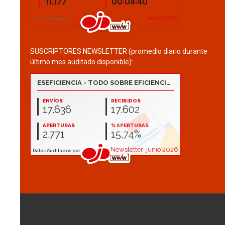
SUSCRIPTORES NEWSLETTER (promedio diario durante
último mes auditado disponible):