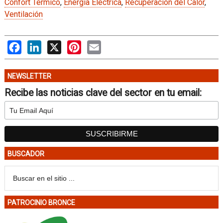
Confort Térmico
,
Energía Eléctrica
,
Recuperación del Calor
,
Ventilación
Facebook
LinkedIn
X
Pinterest
Email
NEWSLETTER
Recibe las noticias clave del sector en tu email:
BUSCADOR
PATROCINIO BRONCE