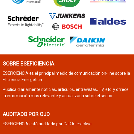
SOBRE ESEFICIENCIA
ESEFICIENCIA es el principal medio de comunicación on-line sobre la
Eficiencia Energética.
Publica diariamente noticias, artículos, entrevistas, TV, etc. y ofrece
la información más relevante y actualizada sobre el sector.
AUDITADO POR OJD
ESEFICIENCIA está auditado por
OJD Interactiva
.