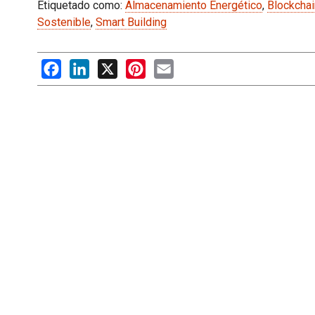
Etiquetado como:
Almacenamiento Energético
,
Blockchai
Sostenible
,
Smart Building
Facebook
LinkedIn
X
Pinterest
Email