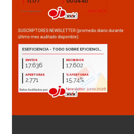
SUSCRIPTORES NEWSLETTER (promedio diario durante
último mes auditado disponible):