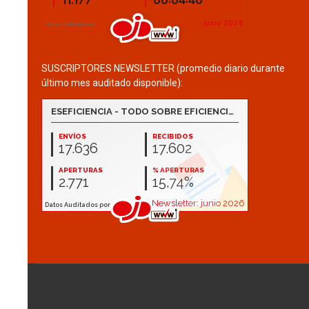
SUSCRIPTORES NEWSLETTER (promedio diario durante
último mes auditado disponible):