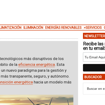
LIMATIZACIÓN
ILUMINACIÓN
ENERGÍAS RENOVABLES
>SERVICIOS
NEWSLETTER
Recibe las 
en tu email
tecnológicos más disruptivos de los
mbito de la
eficiencia energética
. Esta
e un nuevo paradigma para la gestión y
a más transparente, seguro, y autónomo.
BUSCADOR
ansición energética
hacia un modelo más