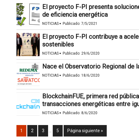
El proyecto F-PI presenta solucio
de eficiencia energética
·
NOTICIAS
Publicado:
7/5/2021
El proyecto F-PI contribuye a acele
sostenibles
·
NOTICIAS
Publicado:
29/6/2020
Nace el Observatorio Regional de 
·
NOTICIAS
Publicado:
18/6/2020
BlockchainFUE, primera red pública
transacciones energéticas entre ig
·
NOTICIAS
Publicado:
8/6/2020
1
2
3
…
5
Página siguiente »