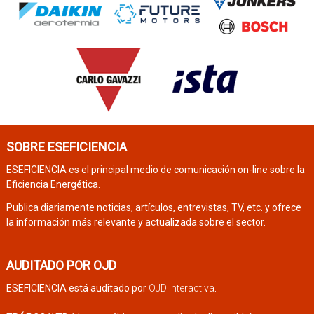
SOBRE ESEFICIENCIA
ESEFICIENCIA es el principal medio de comunicación on-line sobre la
Eficiencia Energética.
Publica diariamente noticias, artículos, entrevistas, TV, etc. y ofrece
la información más relevante y actualizada sobre el sector.
AUDITADO POR OJD
ESEFICIENCIA está auditado por
OJD Interactiva
.