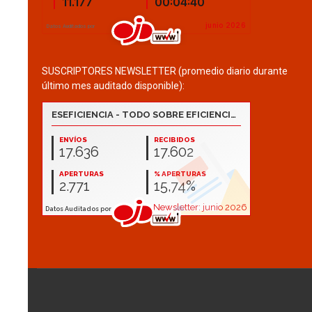
SUSCRIPTORES NEWSLETTER (promedio diario durante
último mes auditado disponible):