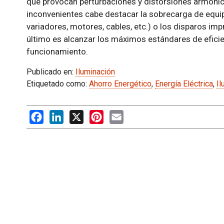
que provocan perturbaciones y distorsiones armónicas
inconvenientes cabe destacar la sobrecarga de equi
variadores, motores, cables, etc.) o los disparos imp
último es alcanzar los máximos estándares de eficie
funcionamiento.
Publicado en:
Iluminación
Etiquetado como:
Ahorro Energético
,
Energía Eléctrica
,
Il
Facebook
LinkedIn
X
Pinterest
Email