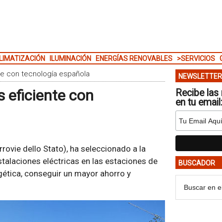
LIMATIZACIÓN
ILUMINACIÓN
ENERGÍAS RENOVABLES
>SERVICIOS
ente con tecnología española
NEWSLETTER
s eficiente con
Recibe las 
en tu email
rrovie dello Stato), ha seleccionado a la
stalaciones eléctricas en las estaciones de
BUSCADOR
rgética, conseguir un mayor ahorro y