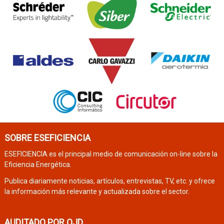
SOBRE ESEFICIENCIA
ESEFICIENCIA es el principal medio de comunicación on-line sobre la
Eficiencia Energética.
Publica diariamente noticias, artículos, entrevistas, TV, etc. y ofrece
la información más relevante y actualizada sobre el sector.
AUDITADO POR OJD