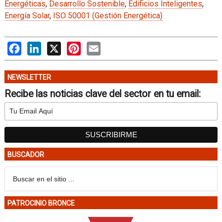
Energéticas
,
Desarrollo Sostenible
,
Edificios Inteligentes
,
Energía Solar
,
ISO 50001 (Gestión Energética)
Facebook
LinkedIn
X
Pinterest
Email
NEWSLETTER
Recibe las noticias clave del sector en tu email:
BUSCADOR
PATROCINIO BRONCE