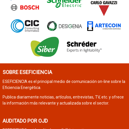
SOBRE ESEFICIENCIA
ESEFICIENCIA es el principal medio de comunicación on-line sobre la
Eficiencia Energética.
Publica diariamente noticias, artículos, entrevistas, TV, etc. y ofrece
la información más relevante y actualizada sobre el sector.
AUDITADO POR OJD